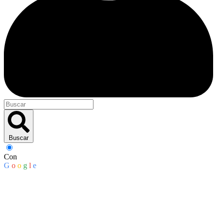
Buscar
Con
G
o
o
g
l
e