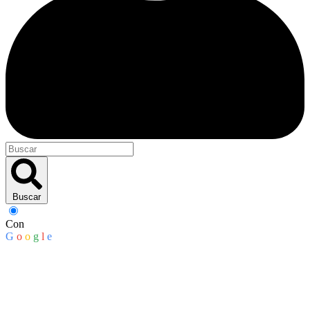
Buscar
Con
G
o
o
g
l
e