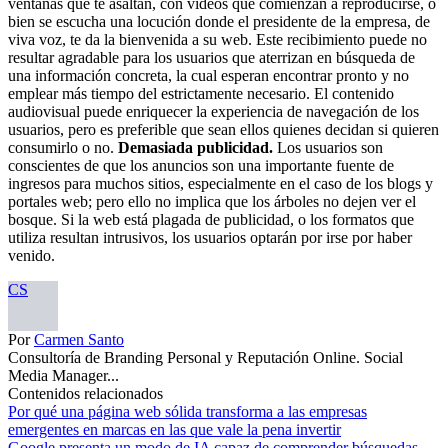
ventanas que te asaltan, con vídeos que comienzan a reproducirse, o
bien se escucha una locución donde el presidente de la empresa, de
viva voz, te da la bienvenida a su web. Este recibimiento puede no
resultar agradable para los usuarios que aterrizan en búsqueda de
una información concreta, la cual esperan encontrar pronto y no
emplear más tiempo del estrictamente necesario. El contenido
audiovisual puede enriquecer la experiencia de navegación de los
usuarios, pero es preferible que sean ellos quienes decidan si quieren
consumirlo o no.
Demasiada publicidad.
Los usuarios son
conscientes de que los anuncios son una importante fuente de
ingresos para muchos sitios, especialmente en el caso de los blogs y
portales web; pero ello no implica que los árboles no dejen ver el
bosque. Si la web está plagada de publicidad, o los formatos que
utiliza resultan intrusivos, los usuarios optarán por irse por haber
venido.
CS
Por
Carmen Santo
Consultoría de Branding Personal y Reputación Online. Social
Media Manager...
Contenidos relacionados
Por qué una página web sólida transforma a las empresas
emergentes en marcas en las que vale la pena invertir
Google presenta un modo de IA capaz de comprender búsquedas