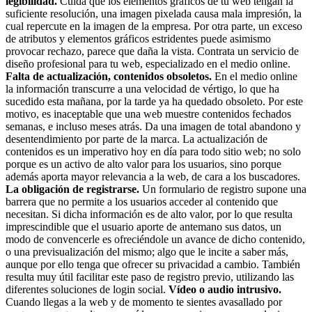
legibilidad.
Cuida que los elementos gráficos de tu web tengan la
suficiente resolución, una imagen pixelada causa mala impresión, la
cual repercute en la imagen de la empresa. Por otra parte, un exceso
de atributos y elementos gráficos estridentes puede asimismo
provocar rechazo, parece que daña la vista. Contrata un servicio de
diseño profesional para tu web, especializado en el medio online.
Falta de actualización, contenidos obsoletos.
En el medio online
la información transcurre a una velocidad de vértigo, lo que ha
sucedido esta mañana, por la tarde ya ha quedado obsoleto. Por este
motivo, es inaceptable que una web muestre contenidos fechados
semanas, e incluso meses atrás. Da una imagen de total abandono y
desentendimiento por parte de la marca. La actualización de
contenidos es un imperativo hoy en día para todo sitio web; no solo
porque es un activo de alto valor para los usuarios, sino porque
además aporta mayor relevancia a la web, de cara a los buscadores.
La obligación de registrarse.
Un formulario de registro supone una
barrera que no permite a los usuarios acceder al contenido que
necesitan. Si dicha información es de alto valor, por lo que resulta
imprescindible que el usuario aporte de antemano sus datos, un
modo de convencerle es ofreciéndole un avance de dicho contenido,
o una previsualización del mismo; algo que le incite a saber más,
aunque por ello tenga que ofrecer su privacidad a cambio. También
resulta muy útil facilitar este paso de registro previo, utilizando las
diferentes soluciones de login social.
Vídeo o audio intrusivo.
Cuando llegas a la web y de momento te sientes avasallado por