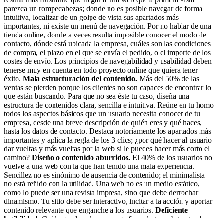
parezca un rompecabezas; donde no es posible navegar de forma
intuitiva, localizar de un golpe de vista sus apartados más
importantes, ni existe un menú de navegación. Por no hablar de una
tienda online, donde a veces resulta imposible conocer el modo de
contacto, dónde está ubicada la empresa, cuáles son las condiciones
de compra, el plazo en el que se envía el pedido, o el importe de los
costes de envío. Los principios de navegabilidad y usabilidad deben
tenerse muy en cuenta en todo proyecto online que quiera tener
éxito.
Mala estructuración del contenido.
Más del 50% de las
ventas se pierden porque los clientes no son capaces de encontrar lo
que están buscando. Para que no sea éste tu caso, diseña una
estructura de contenidos clara, sencilla e intuitiva. Reúne en tu homo
todos los aspectos básicos que un usuario necesita conocer de tu
empresa, desde una breve descripción de quién eres y qué haces,
hasta los datos de contacto. Destaca notoriamente los apartados más
importantes y aplica la regla de los 3 clics; ¿por qué hacer al usuario
dar vueltas y más vueltas por la web si le puedes hacer más corto el
camino?
Diseño o contenido aburridos.
El 40% de los usuarios no
vuelve a una web con la que han tenido una mala experiencia.
Sencillez no es sinónimo de ausencia de contenido; el minimalista
no está reñido con la utilidad. Una web no es un medio estático,
como lo puede ser una revista impresa, sino que debe derrochar
dinamismo. Tu sitio debe ser interactivo, incitar a la acción y aportar
contenido relevante que enganche a los usuarios.
Deficiente