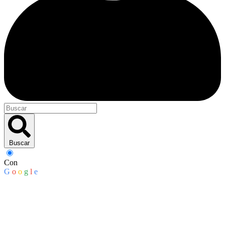
Buscar
Con
G
o
o
g
l
e