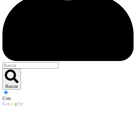
Buscar
Con
G
o
o
g
l
e