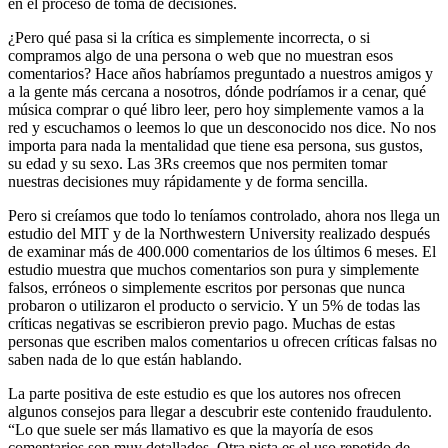
en el proceso de toma de decisiones.
¿Pero qué pasa si la crítica es simplemente incorrecta, o si
compramos algo de una persona o web que no muestran esos
comentarios? Hace años habríamos preguntado a nuestros amigos y
a la gente más cercana a nosotros, dónde podríamos ir a cenar, qué
música comprar o qué libro leer, pero hoy simplemente vamos a la
red y escuchamos o leemos lo que un desconocido nos dice. No nos
importa para nada la mentalidad que tiene esa persona, sus gustos,
su edad y su sexo. Las 3Rs creemos que nos permiten tomar
nuestras decisiones muy rápidamente y de forma sencilla.
Pero si creíamos que todo lo teníamos controlado, ahora nos llega un
estudio del MIT y de la Northwestern University realizado después
de examinar más de 400.000 comentarios de los últimos 6 meses. El
estudio muestra que muchos comentarios son pura y simplemente
falsos, erróneos o simplemente escritos por personas que nunca
probaron o utilizaron el producto o servicio. Y un 5% de todas las
críticas negativas se escribieron previo pago. Muchas de estas
personas que escriben malos comentarios u ofrecen críticas falsas no
saben nada de lo que están hablando.
La parte positiva de este estudio es que los autores nos ofrecen
algunos consejos para llegar a descubrir este contenido fraudulento.
“Lo que suele ser más llamativo es que la mayoría de esos
comentarios son muy detallados. Otra pista es el uso repetido de