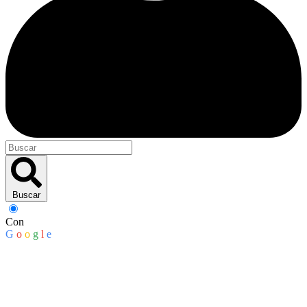
Buscar
Con
G
o
o
g
l
e