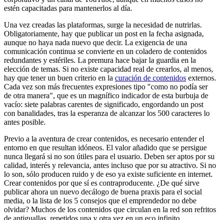
estén capacitadas para mantenerlos al día.
Una vez creadas las plataformas, surge la necesidad de nutrirlas.
Obligatoriamente, hay que publicar un post en la fecha asignada,
aunque no haya nada nuevo que decir. La exigencia de una
comunicación continua se convierte en un coladero de contenidos
redundantes y estériles. La premura hace bajar la guardia en la
elección de temas. Si no existe capacidad real de crearlos, al menos,
hay que tener un buen criterio en la
curación de contenidos
externos.
Cada vez son más frecuentes expresiones tipo "como no podía ser
de otra manera", que es un magnífico indicador de esta burbuja de
vacío: siete palabras carentes de significado, engordando un post
con banalidades, tras la esperanza de alcanzar los 500 caracteres lo
antes posible.
Previo a la aventura de crear contenidos, es necesario entender el
entorno en que resultan idóneos. El valor añadido que se persigue
nunca llegará si no son útiles para el usuario. Deben ser aptos por su
calidad, interés y relevancia, antes incluso que por su atractivo. Si no
lo son, sólo producen ruido y de eso ya existe suficiente en internet.
Crear contenidos por que sí es contraproducente. ¿De qué sirve
publicar ahora un nuevo decálogo de buena praxis para el social
media, o la lista de los 5 consejos que el emprendedor no debe
olvidar? Muchos de los contenidos que circulan en la red son refritos
de antiguallas, repetidos una y otra vez en un eco infinito.