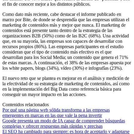
el fin de conocer mejor a los distintos públicos.
Como dato más reciente, cabe destacar el informe publicado en
marzo por Bite, de donde se desprendía que las empresas utilizan el
marketing de contenidos más y mejor que nunca. El marketing de
contenidos está presente tanto dentro de la estrategia de las
organizaciones B2B (50%) como de las B2C (68%). Una actividad
que, en su mayoría, las empresas son capaces de desarrollar con
recursos propios (86%). Las empresas participantes en el estudio
consideran que el tipo de contenido más efectivo es el que
desarrollan para los Social Media; un contenido que genera el 71%
de estas marcas. A continuación, el 38% de las empresas apuesta por
los white papers, blogs (34%), vídeo (30%) e infografías (23%).
El nuevo reto que se plantea es mejorar en el análisis y medición de
la efectividad de su estrategia de marketing de contenidos, así como
en la implementación del Big Data como referencia básica para
conseguir un mayor impacto en las acciones.
Contenidos relacionados
Por qué una página web sólida transforma a las empresas
emergentes en marcas en las que vale la pena invertir
Google presenta un modo de IA capaz de comprender búsquedas
complejas y ofrecer respuestas más rápidas y precisas
El SEO ha cambiado para siempre: es hora de aceptarlo y adaptarse