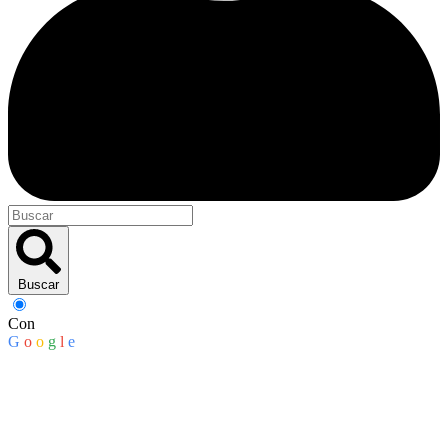
Buscar
Con
G
o
o
g
l
e