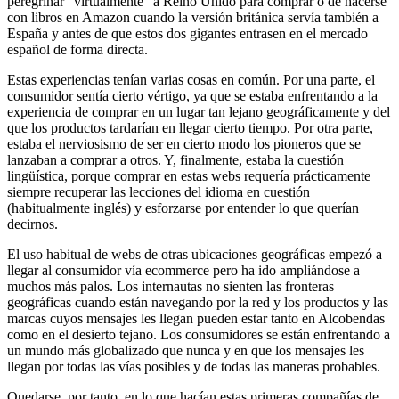
peregrinar "virtualmente" a Reino Unido para comprar o de hacerse
con libros en Amazon cuando la versión británica servía también a
España y antes de que estos dos gigantes entrasen en el mercado
español de forma directa.
Estas experiencias tenían varias cosas en común. Por una parte, el
consumidor sentía cierto vértigo, ya que se estaba enfrentando a la
experiencia de comprar en un lugar tan lejano geográficamente y del
que los productos tardarían en llegar cierto tiempo. Por otra parte,
estaba el nerviosismo de ser en cierto modo los pioneros que se
lanzaban a comprar a otros. Y, finalmente, estaba la cuestión
lingüística, porque comprar en estas webs requería prácticamente
siempre recuperar las lecciones del idioma en cuestión
(habitualmente inglés) y esforzarse por entender lo que querían
decirnos.
El uso habitual de webs de otras ubicaciones geográficas empezó a
llegar al consumidor vía ecommerce pero ha ido ampliándose a
muchos más palos. Los internautas no sienten las fronteras
geográficas cuando están navegando por la red y los productos y las
marcas cuyos mensajes les llegan pueden estar tanto en Alcobendas
como en el desierto tejano. Los consumidores se están enfrentando a
un mundo más globalizado que nunca y en que los mensajes les
llegan por todas las vías posibles y de todas las maneras probables.
Quedarse, por tanto, en lo que hacían estas primeras compañías de