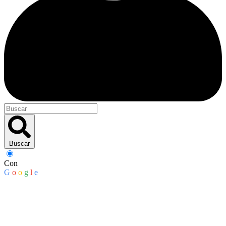
Buscar
Con
G
o
o
g
l
e