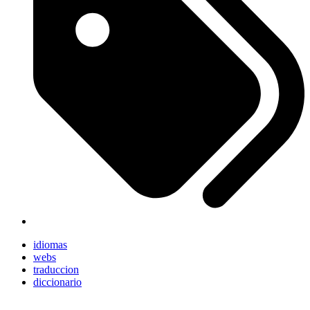
idiomas
webs
traduccion
diccionario