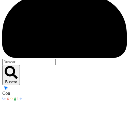
Buscar
Con
G
o
o
g
l
e