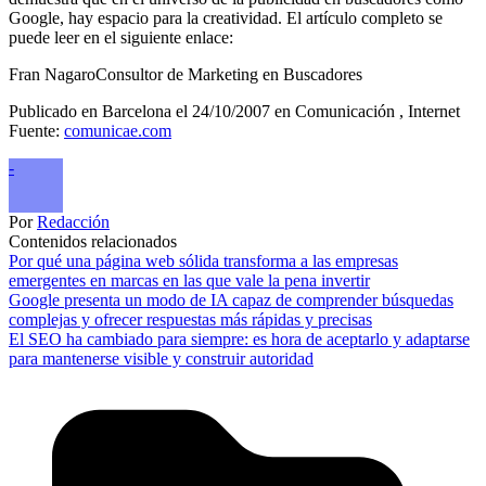
Google, hay espacio para la creatividad. El artículo completo se
puede leer en el siguiente enlace:
Fran NagaroConsultor de Marketing en Buscadores
Publicado en Barcelona el 24/10/2007 en Comunicación , Internet
Fuente:
comunicae.com
-
Por
Redacción
Contenidos relacionados
Por qué una página web sólida transforma a las empresas
emergentes en marcas en las que vale la pena invertir
Google presenta un modo de IA capaz de comprender búsquedas
complejas y ofrecer respuestas más rápidas y precisas
El SEO ha cambiado para siempre: es hora de aceptarlo y adaptarse
para mantenerse visible y construir autoridad