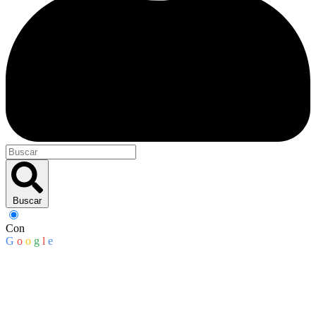
Buscar
Con
G
o
o
g
l
e