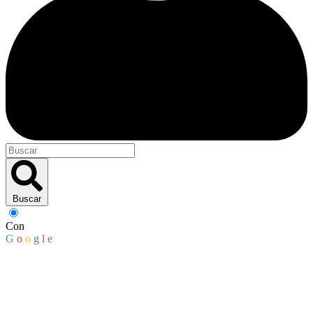
Buscar
Con
G
o
o
g
l
e