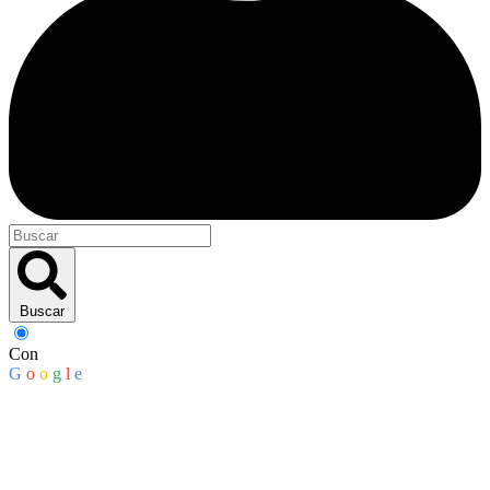
Buscar
Con
G
o
o
g
l
e