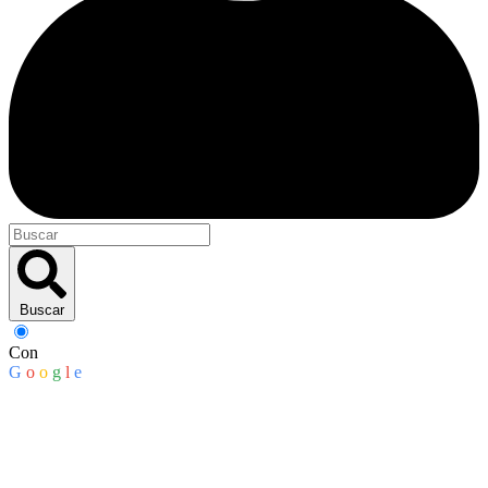
Buscar
Con
G
o
o
g
l
e