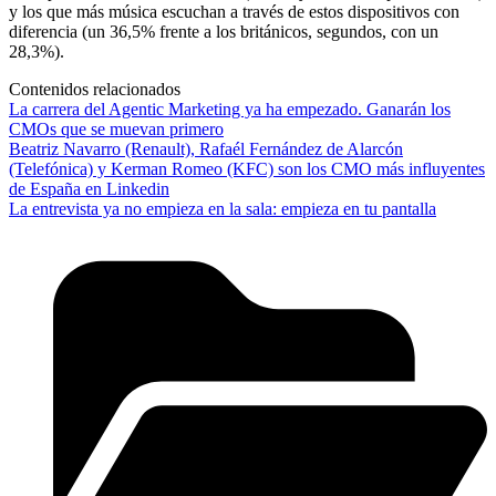
y los que más música escuchan a través de estos dispositivos con
diferencia (un 36,5% frente a los británicos, segundos, con un
28,3%).
Contenidos relacionados
La carrera del Agentic Marketing ya ha empezado. Ganarán los
CMOs que se muevan primero
Beatriz Navarro (Renault), Rafaél Fernández de Alarcón
(Telefónica) y Kerman Romeo (KFC) son los CMO más influyentes
de España en Linkedin
La entrevista ya no empieza en la sala: empieza en tu pantalla