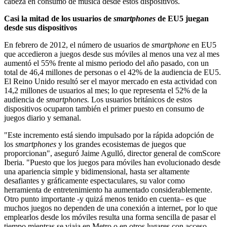
cabeza en consumo de música desde estos dispositivos.
Casi la mitad de los usuarios de
smartphones
de EU5 juegan
desde sus dispositivos
En febrero de 2012, el número de usuarios de
smartphone
en EU5
que accedieron a juegos desde sus móviles al menos una vez al mes
aumentó el 55% frente al mismo periodo del año pasado, con un
total de 46,4 millones de personas o el 42% de la audiencia de EU5.
El Reino Unido resultó ser el mayor mercado en esta actividad con
14,2 millones de usuarios al mes; lo que representa el 52% de la
audiencia de
smartphones.
Los usuarios británicos de estos
dispositivos ocuparon también el primer puesto en consumo de
juegos diario y semanal.
"Este incremento está siendo impulsado por la rápida adopción de
los
smartphones
y los grandes ecosistemas de juegos que
proporcionan", aseguró Jaime Agulló, director general de comScore
Iberia. "Puesto que los juegos para móviles han evolucionado desde
una apariencia simple y bidimensional, hasta ser altamente
desafiantes y gráficamente espectaculares, su valor como
herramienta de entretenimiento ha aumentado considerablemente.
Otro punto importante -y quizá menos tenido en cuenta– es que
muchos juegos no dependen de una conexión a internet, por lo que
emplearlos desde los móviles resulta una forma sencilla de pasar el
tiempo mientras se viaja en Metro o en otros lugares con acceso