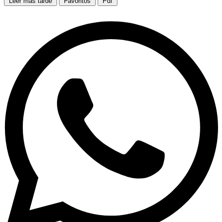
Leer más tarde
Favoritos
Pdf