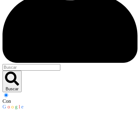
Buscar
Con
G
o
o
g
l
e