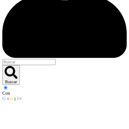
Buscar
Con
G
o
o
g
l
e