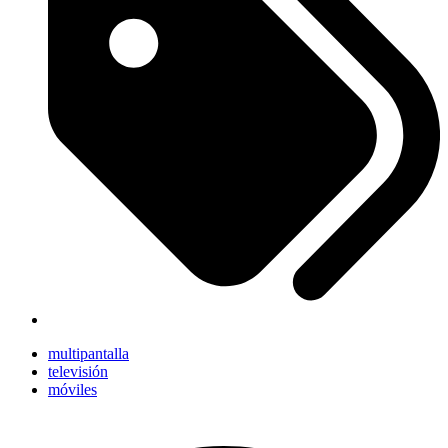
multipantalla
televisión
móviles