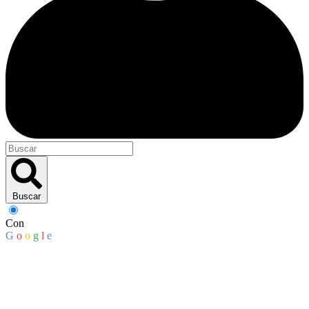
Buscar
Con
G
o
o
g
l
e