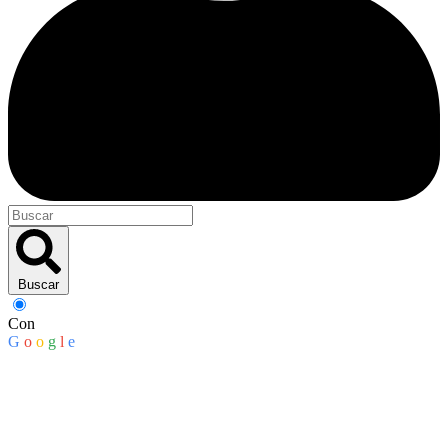
Buscar
Con
G
o
o
g
l
e