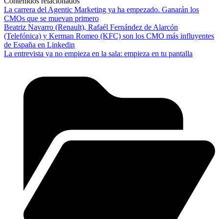
Contenidos relacionados
La carrera del Agentic Marketing ya ha empezado. Ganarán los
CMOs que se muevan primero
Beatriz Navarro (Renault), Rafaél Fernández de Alarcón
(Telefónica) y Kerman Romeo (KFC) son los CMO más influyentes
de España en Linkedin
La entrevista ya no empieza en la sala: empieza en tu pantalla