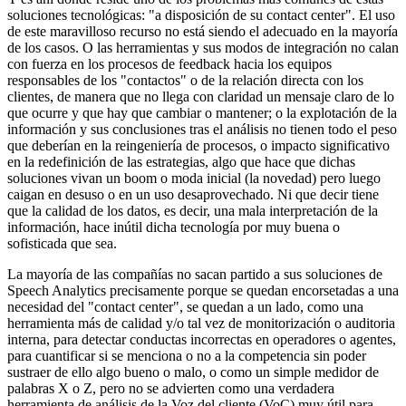
soluciones tecnológicas: "a disposición de su contact center". El uso
de este maravilloso recurso no está siendo el adecuado en la mayoría
de los casos. O las herramientas y sus modos de integración no calan
con fuerza en los procesos de feedback hacia los equipos
responsables de los "contactos" o de la relación directa con los
clientes, de manera que no llega con claridad un mensaje claro de lo
que ocurre y que hay que cambiar o mantener; o la explotación de la
información y sus conclusiones tras el análisis no tienen todo el peso
que deberían en la reingeniería de procesos, o impacto significativo
en la redefinición de las estrategias, algo que hace que dichas
soluciones vivan un boom o moda inicial (la novedad) pero luego
caigan en desuso o en un uso desaprovechado. Ni que decir tiene
que la calidad de los datos, es decir, una mala interpretación de la
información, hace inútil dicha tecnología por muy buena o
sofisticada que sea.
La mayoría de las compañías no sacan partido a sus soluciones de
Speech Analytics precisamente porque se quedan encorsetadas a una
necesidad del "contact center", se quedan a un lado, como una
herramienta más de calidad y/o tal vez de monitorización o auditoria
interna, para detectar conductas incorrectas en operadores o agentes,
para cuantificar si se menciona o no a la competencia sin poder
sustraer de ello algo bueno o malo, o como un simple medidor de
palabras X o Z, pero no se advierten como una verdadera
herramienta de análisis de la Voz del cliente (VoC) muy útil para