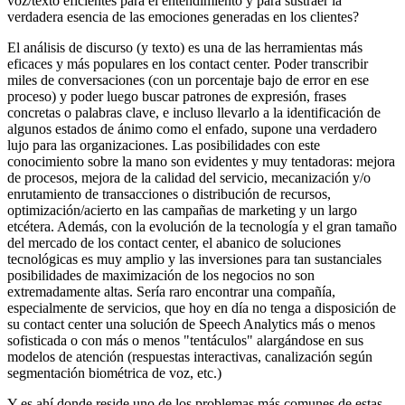
voz/texto eficientes para el entendimiento y para sustraer la
verdadera esencia de las emociones generadas en los clientes?
El análisis de discurso (y texto) es una de las herramientas más
eficaces y más populares en los contact center. Poder transcribir
miles de conversaciones (con un porcentaje bajo de error en ese
proceso) y poder luego buscar patrones de expresión, frases
concretas o palabras clave, e incluso llevarlo a la identificación de
algunos estados de ánimo como el enfado, supone una verdadero
lujo para las organizaciones. Las posibilidades con este
conocimiento sobre la mano son evidentes y muy tentadoras: mejora
de procesos, mejora de la calidad del servicio, mecanización y/o
enrutamiento de transacciones o distribución de recursos,
optimización/acierto en las campañas de marketing y un largo
etcétera. Además, con la evolución de la tecnología y el gran tamaño
del mercado de los contact center, el abanico de soluciones
tecnológicas es muy amplio y las inversiones para tan sustanciales
posibilidades de maximización de los negocios no son
extremadamente altas. Sería raro encontrar una compañía,
especialmente de servicios, que hoy en día no tenga a disposición de
su contact center una solución de Speech Analytics más o menos
sofisticada o con más o menos "tentáculos" alargándose en sus
modelos de atención (respuestas interactivas, canalización según
segmentación biométrica de voz, etc.)
Y es ahí donde reside uno de los problemas más comunes de estas