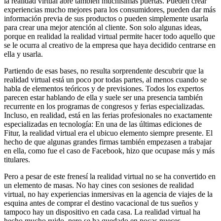
la realidad virtual abre también muchísimas puertas. Pueden crear
experiencias mucho mejores para los consumidores, pueden dar más
información previa de sus productos o pueden simplemente usarla
para crear una mejor atención al cliente. Son solo algunas ideas,
porque en realidad la realidad virtual permite hacer todo aquello que
se le ocurra al creativo de la empresa que haya decidido centrarse en
ella y usarla.
Partiendo de esas bases, no resulta sorprendente descubrir que la
realidad virtual está un poco por todas partes, al menos cuando se
habla de elementos teóricos y de previsiones. Todos los expertos
parecen estar hablando de ella y suele ser una presencia también
recurrente en los programas de congresos y ferias especializadas.
Incluso, en realidad, está en las ferias profesionales no exactamente
especializadas en tecnología: En una de las últimas ediciones de
Fitur, la realidad virtual era el ubicuo elemento siempre presente. El
hecho de que algunas grandes firmas también empezasen a trabajar
en ella, como fue el caso de Facebook, hizo que ocupase más y más
titulares.
Pero a pesar de este frenesí la realidad virtual no se ha convertido en
un elemento de masas. No hay cines con sesiones de realidad
virtual, no hay experiencias inmersivas en la agencia de viajes de la
esquina antes de comprar el destino vacacional de tus sueños y
tampoco hay un dispositivo en cada casa. La realidad virtual ha
hecho mucho ruido, pero se ha quedado en pocas nueces.