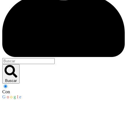
Buscar
Con
G
o
o
g
l
e