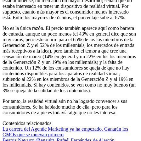
estadounidense, un mercado con mayor desarrollo) señaló que no
estaba interesado en tener un dispositivo de realidad virtual. Por
supuesto, cuanto más mayor es el consumidor menos interesado
está. Entre los mayores de 65 años, el porcentaje sube al 67%.
No es la única razón. El precio también aparece aquí como barrera
de entrada, aunque un poco menos (el 43% en general dice que son
muy caros, pero esto ocurre para el 65% de los los miembros de la
Generación Z y el 52% de los millennials, los mercados de entrada
más receptivos a la idea), pero también el temor a que cree una
sensación de mareo (14% en general y un 22% en los los miembros
de la Generación Z y un 19% en los millennials) y la falta de
contenido. Un 12% de los consumidores se queja de que no hay
contenidos disponibles para los aparatos de realidad virtual,
subiendo al 22% en los miembros de la Generación Z y al 19% en
los millennials. Si hay contenidos, se ven como no muy buenos (un
3% se queja de la calidad de los contenidos).
Por tanto, la realidad virtual aún no ha logrado convencer a sus
consumidores. Se ha hablado mucho de ella, pero para los
consumidores de a pie es todavía algo que no les interesa.
Contenidos relacionados
La carrera del Agentic Marketing ya ha empezado. Ganarán los
CMOs que se muevan primero
Beatriz Navarro (Renault), Rafaél Fernández de Alarcón