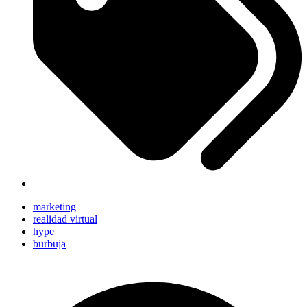
marketing
realidad virtual
hype
burbuja