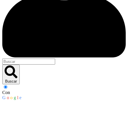
Buscar
Con
G
o
o
g
l
e