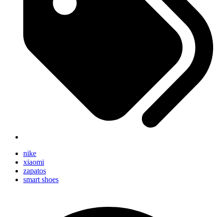
nike
xiaomi
zapatos
smart shoes