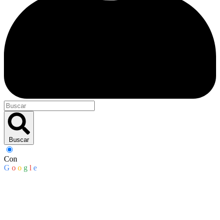
Buscar
Con
G
o
o
g
l
e