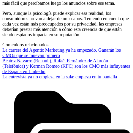
más fácil que percibamos luego los anuncios sobre ese tema.
Pero, aunque la psicología puede explicar esa realidad, los
consumidores no van a dejar de unir cabos. Teniendo en cuenta que
cada vez están más preocupados por su privacidad, las empresas
deberían prestar más atención a cómo esta creencia de que están
siendo espiados impacta en su reputación.
Contenidos relacionados
La carrera del Agentic Marketing ya ha empezado. Ganarán los
CMOs que se muevan primero
Beatriz Navarro (Renault), Rafaél Fernández de Alarcón
(Telefónica) y Kerman Romeo (KFC) son los CMO más influyentes
de España en Linkedin
La entrevista ya no empieza en la sala: empieza en tu pantalla