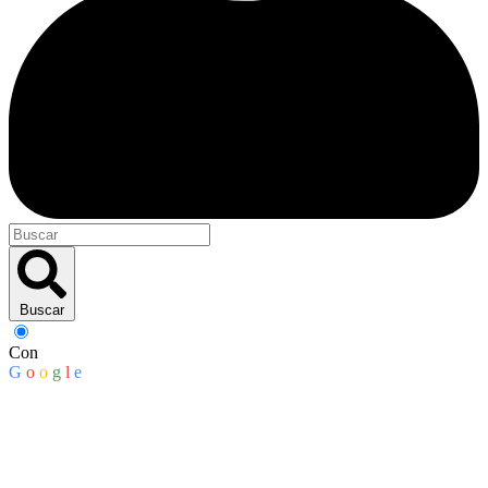
Buscar
Con
G
o
o
g
l
e