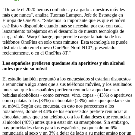
"Durante el 2020 hemos confiado - y cargado - nuestros móviles
más que nunca", analiza Tuomas Lampen, Jefe de Estrategia en
Europa de OnePlus. "Sabemos lo importante que es que el móvil
esté listo y disponible cuando más se necesita, por eso con cada
lanzamiento trabajamos en el desarrollo de nuestra tecnología de
carga rápida Warp Charge, que permite cargar la batería de los
teléfonos OnePlus en solo unos minutos. Esta tecnología se puede
disfrutar tanto en el nuevo OnePlus Nord N10*, presentado
recientemente, o en el OnePlus 8T."
Los españoles prefieren quedarse sin aperitivos y sin alcohol
antes que sin su móvil
El estudio también preguntó a los encuestados si estarían dispuestos
a renunciar a algo antes que a sus teléfonos móviles, y los resultados
muestran que los españoles prefieren renunciar a quedarse sin
bebidas alcohólicas - como cerveza, vino, copas - (43%) o aperitivos
como patatas fritas (33%) o chocolate (23%) antes que quedarse sin
su móvil. Según esta encuesta, en esto nos parecemos a los
holandeses, donde el 44% de los encuestados prefiere renunciar al
chocolate antes que a su teléfono, o a los finlandeses que renuncian
al alcohol (46%) antes que a estar sin su smartphone. Sin embargo,
hay prioridades claras para los españoles, ya que solo un 6%
renunciaría al sexo y un 3% a dejar de lado a su mejor amigo por un