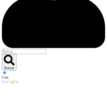
Buscar
Con
G
o
o
g
l
e