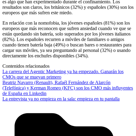
es algo que han experimentado durante el confinamiento. Los
resultados son claros, los británicos (32%) y españoles (30%) son los
europeos que más sufren este miedo.
En relación con la nomofobia, los jóvenes españoles (81%) son los
europeos que más reconocen que sufren ansiedad cuando ve que se
están quedando sin batería, solo superados por los jóvenes italianos
(82%). Los españoles recurren a móviles de familiares o amigos
cuando tienen batería baja (49%) o buscan bares o restaurantes para
cargar sus móviles, ya sea preguntando al personal (32%) o usando
directamente los enchufes disponibles (34%).
Contenidos relacionados
La carrera del Agentic Marketing ya ha empezado. Ganarán los
CMOs que se muevan primero
Beatriz Navarro (Renault), Rafaél Fernández de Alarcón
(Telefónica) y Kerman Romeo (KFC) son los CMO más influyentes
de España en Linkedin
La entrevista ya no empieza en la sala: empieza en tu pantalla