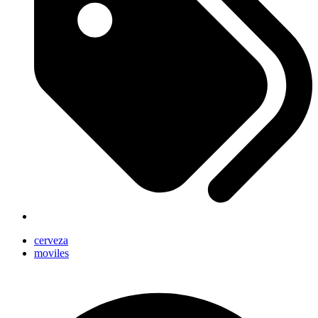
cerveza
moviles