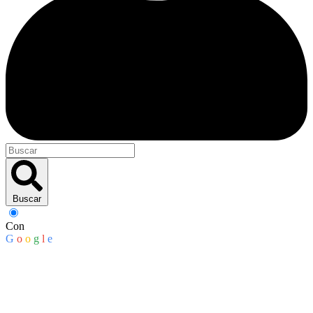
Buscar
Con
G
o
o
g
l
e