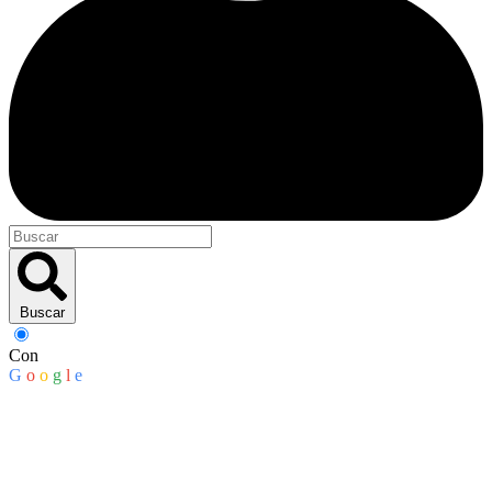
Buscar
Con
G
o
o
g
l
e