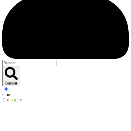
Buscar
Con
G
o
o
g
l
e