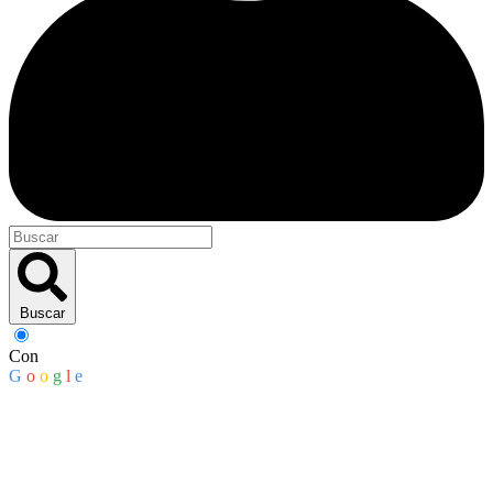
Buscar
Con
G
o
o
g
l
e