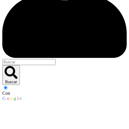
Buscar
Con
G
o
o
g
l
e