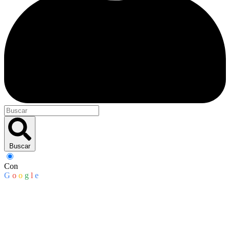
Buscar
Con
G
o
o
g
l
e