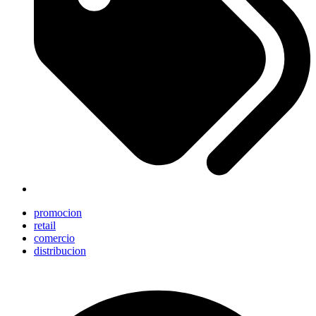
promocion
retail
comercio
distribucion