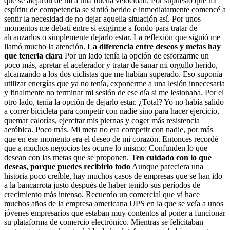
que se alejaron de mí a una buena velocidad. Por supuesto que mi
espíritu de competencia se sintió herido e inmediatamente comencé a
sentir la necesidad de no dejar aquella situación así. Por unos
momentos me debatí entre si exigirme a fondo para tratar de
alcanzarlos o simplemente dejarlo estar. La reflexión que siguió me
llamó mucho la atención.
La diferencia entre deseos y metas hay
que tenerla clara
Por un lado tenía la opción de esforzarme un
poco más, apretar el acelerador y tratar de sanar mi orgullo herido,
alcanzando a los dos ciclistas que me habían superado. Eso suponía
utilizar energías que ya no tenía, exponerme a una lesión innecesaria
y finalmente no terminar mi sesión de ese día si me lesionaba. Por el
otro lado, tenía la opción de dejarlo estar. ¿Total? Yo no había salido
a correr bicicleta para competir con nadie sino para hacer ejercicio,
quemar calorías, ejercitar mis piernas y coger más resistencia
aeróbica. Poco más. Mi meta no era competir con nadie, por más
que en ese momento era el deseo de mi corazón. Entonces recordé
que a muchos negocios les ocurre lo mismo: Confunden lo que
desean con las metas que se proponen.
Ten cuidado con lo que
deseas, porque puedes recibirlo todo
Aunque pareciera una
historia poco creíble, hay muchos casos de empresas que se han ido
a la bancarrota justo después de haber tenido sus períodos de
crecimiento más intenso. Recuerdo un comercial que ví hace
muchos años de la empresa americana UPS en la que se veía a unos
jóvenes empresarios que estaban muy contentos al poner a funcionar
su plataforma de comercio electrónico. Mientras se felicitaban