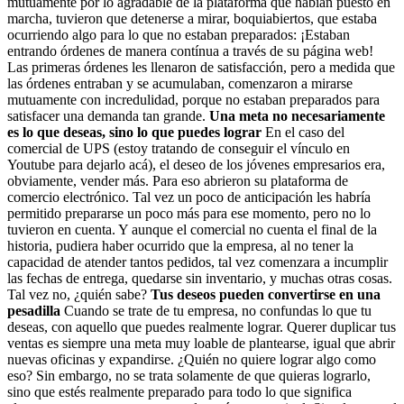
mutuamente por lo agradable de la plataforma que habían puesto en
marcha, tuvieron que detenerse a mirar, boquiabiertos, que estaba
ocurriendo algo para lo que no estaban preparados: ¡Estaban
entrando órdenes de manera contínua a través de su página web!
Las primeras órdenes les llenaron de satisfacción, pero a medida que
las órdenes entraban y se acumulaban, comenzaron a mirarse
mutuamente con incredulidad, porque no estaban preparados para
satisfacer una demanda tan grande.
Una meta no necesariamente
es lo que deseas, sino lo que puedes lograr
En el caso del
comercial de UPS (estoy tratando de conseguir el vínculo en
Youtube para dejarlo acá), el deseo de los jóvenes empresarios era,
obviamente, vender más. Para eso abrieron su plataforma de
comercio electrónico. Tal vez un poco de anticipación les habría
permitido prepararse un poco más para ese momento, pero no lo
tuvieron en cuenta. Y aunque el comercial no cuenta el final de la
historia, pudiera haber ocurrido que la empresa, al no tener la
capacidad de atender tantos pedidos, tal vez comenzara a incumplir
las fechas de entrega, quedarse sin inventario, y muchas otras cosas.
Tal vez no, ¿quién sabe?
Tus deseos pueden convertirse en una
pesadilla
Cuando se trate de tu empresa, no confundas lo que tu
deseas, con aquello que puedes realmente lograr. Querer duplicar tus
ventas es siempre una meta muy loable de plantearse, igual que abrir
nuevas oficinas y expandirse. ¿Quién no quiere lograr algo como
eso? Sin embargo, no se trata solamente de que quieras lograrlo,
sino que estés realmente preparado para todo lo que significa