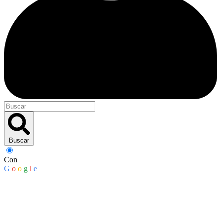
Buscar
Con
G
o
o
g
l
e