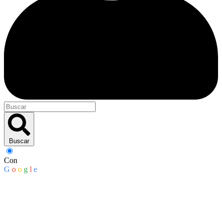
Buscar
Con
G
o
o
g
l
e