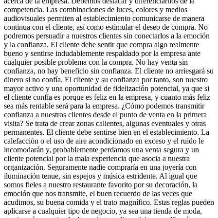
acerca de la empresa. Debemos destacar y diferenciarnos de la
competencia. Las combinaciones de luces, colores y medios
audiovisuales permiten al establecimiento comunicarse de manera
continua con el cliente, así como estimular el deseo de compra. No
podremos persuadir a nuestros clientes sin conectarlos a la emoción
y la confianza. El cliente debe sentir que compra algo realmente
bueno y sentirse indudablemente respaldado por la empresa ante
cualquier posible problema con la compra. No hay venta sin
confianza, no hay beneficio sin confianza. El cliente no arriesgará su
dinero si no confía. El cliente y su confianza por tanto, son nuestro
mayor activo y una oportunidad de fidelización potencial, ya que si
el cliente confía es porque es feliz en la empresa, y cuanto más feliz
sea más rentable será para la empresa. ¿Cómo podemos transmitir
confianza a nuestros clientes desde el punto de venta en la primera
visita? Se trata de crear zonas calientes, algunas eventuales y otras
permanentes. El cliente debe sentirse bien en el establecimiento. La
calefacción o el uso de aire acondicionado en exceso y el ruido le
incomodarán y, probablemente perdamos una venta segura y un
cliente potencial por la mala experiencia que asocia a nuestra
organización. Seguramente nadie compraría en una joyería con
iluminación tenue, sin espejos y música estridente. Al igual que
somos fieles a nuestro restaurante favorito por su decoración, la
emoción que nos transmite, el buen recuerdo de las veces que
acudimos, su buena comida y el trato magnífico. Estas reglas pueden
aplicarse a cualquier tipo de negocio, ya sea una tienda de moda,