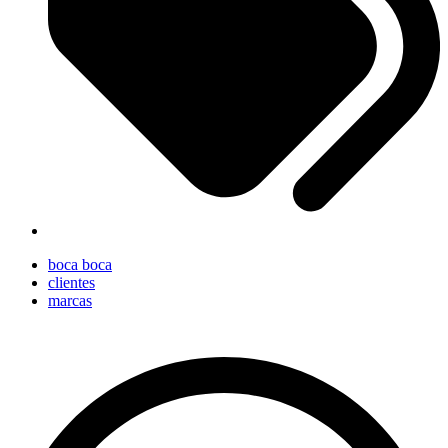
boca boca
clientes
marcas