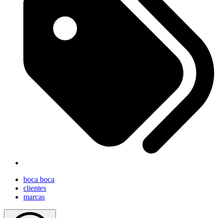
boca boca
clientes
marcas