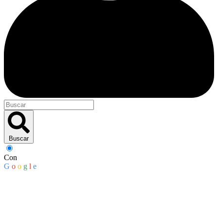
Buscar
Con
G
o
o
g
l
e