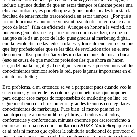
incluso algunos dudan de que en estos tiempos realmente posea una
eficacia probada y es por ello que algunos profesionales le restan la
facultad de tener mucha trascendencia en estos tiempos. ¿Por qué a
lo que funciona y aunque se venga utilizando de antiguo se le da un
poco de lado?, falta de eficiencia. Aunque en honor a la verdad, no
podemos generalizar este planteamiento que os realizo, de que lo
antiguo se le da un poco de lado, pues gracias al marketing digital,
con la revolución de las redes sociales, y foros de encuentros, vemos
que hay profesionales que se les tilda de revolucionarios en el arte
de comercializar por diseñar y desarrollar acciones de boca a boca
(esto es causa de que muchos profesionales que ahora se hacen
cargo del marketing digital de algunas empresas poseen unos sólidos
conocimientos técnicos sobre la red, pero lagunas importantes en el
arte del marketing.
Este problema, a mi entender, se va a perpetuar pues cuando veo la
selecciones, y por ende los criterios y competencias que imponen
para ocupar esos cargos de responsables de marketing on line, se
sigue incidiendo en el mismo error, grandes técnicos con regulares
conocimientos de marketing). Pues bien, al menos para mí es
paradójico que aparezcan libros y libros, artículos y artículos,
conferencias y conferencias, minutas enormes por asesoramiento a
empresas por una cosa que han llamado
BUZZ Marketing
, que no
es ni más ni menos que aplicar la sabiduría tradicional de provocar el
boca a boca, eso si en la red. Lo paradójico para mi es que se tome