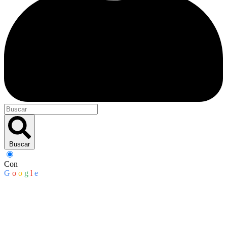
Buscar
Con
G
o
o
g
l
e