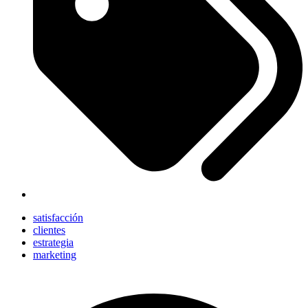
satisfacción
clientes
estrategia
marketing