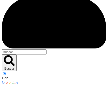
Buscar
Con
G
o
o
g
l
e