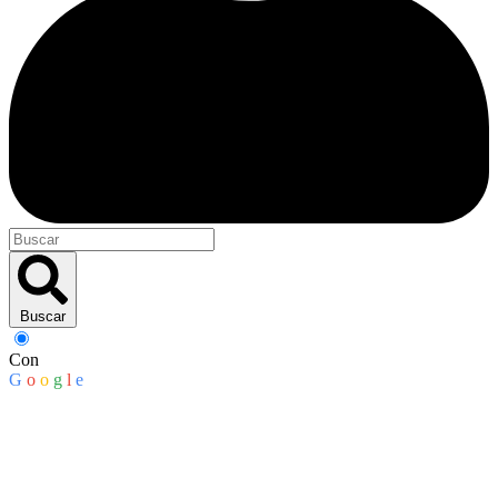
Buscar
Con
G
o
o
g
l
e