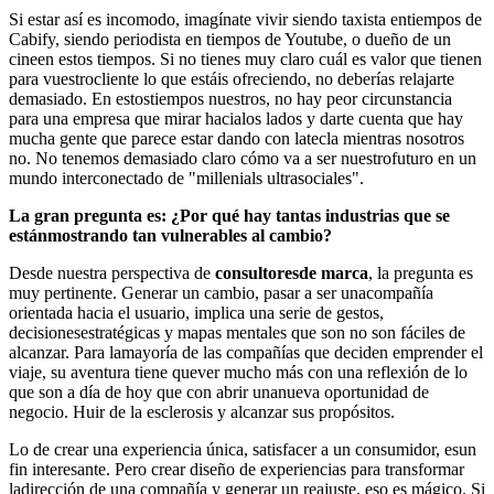
Si estar así es incomodo, imagínate vivir siendo taxista entiempos de
Cabify, siendo periodista en tiempos de Youtube, o dueño de un
cineen estos tiempos. Si no tienes muy claro cuál es valor que tienen
para vuestrocliente lo que estáis ofreciendo, no deberías relajarte
demasiado. En estostiempos nuestros, no hay peor circunstancia
para una empresa que mirar hacialos lados y darte cuenta que hay
mucha gente que parece estar dando con latecla mientras nosotros
no. No tenemos demasiado claro cómo va a ser nuestrofuturo en un
mundo interconectado de "millenials ultrasociales".
La gran pregunta es: ¿Por qué hay tantas industrias que se
estánmostrando tan vulnerables al cambio?
Desde nuestra perspectiva de
consultoresde marca
, la pregunta es
muy pertinente. Generar un cambio, pasar a ser unacompañía
orientada hacia el usuario, implica una serie de gestos,
decisionesestratégicas y mapas mentales que son no son fáciles de
alcanzar. Para lamayoría de las compañías que deciden emprender el
viaje, su aventura tiene quever mucho más con una reflexión de lo
que son a día de hoy que con abrir unanueva oportunidad de
negocio. Huir de la esclerosis y alcanzar sus propósitos.
Lo de crear una experiencia única, satisfacer a un consumidor, esun
fin interesante. Pero crear diseño de experiencias para transformar
ladirección de una compañía y generar un reajuste, eso es mágico. Si