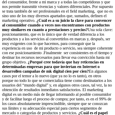
del consumidor, frente a mi marca y a todas las competidoras y que
nos permite transmitir vivencias y valores diferenciales. Por supuesto
se trata también de ser profesionales en el field marketing, que no es
sino uno de los muy diversos apartados que, sumados, definen el
marketing operativo.
¿Cuál es a su juicio la clave para convencer
al consumidor cuando a veces nos encontramos con productos
muy similares en cuanto a prestaciones y precios?
Una sola clave:
posicionamiento, que es lo único que de verdad diferencia a los
productos y a los servicios al convertirlos en marcas y, después, ser
muy exigentes con lo que hacemos, para conseguir que la
experiencia en uso de mi producto o servicio, sea siempre coherente
con ese posicionamiento .Finalmente ser consistentes en el tiempo y
destinar los recursos necesarios para llevar esa convicción hasta mi
grupo objetivo.
¿Porqué cree todavía que hay reticencias en
determinadas empresas para que inviertan en Internet o
desarrollen campañas de mk digital cien por cien?
En algunos
casos por el temor a lo nuevo (que ya no lo es tanto), en otros
porque no todo lo que se comercializa tiene como destinatarios a los
usuarios del “mundo digital” y, en algunos otros casos, tal vez, la no
obtención de resultados inmediatos satisfactorios. El marketing
digital es un medio más de llegar informando al posible consumidor
y de facilitar luego el proceso de compra; por tanto, es en el 99% de
los casos absolutamente imprescindible, siempre que se conozcan
sus límites y su adecuación especial para ciertos segmentos de
mercado o categorías de productos y servicios.
¿Cuál es el papel