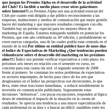
que juegan los Premios Alpha en el desarrollo de la actividad
del Club? Es factible a medio plazo crear otros galardones
sobre Internet?
Los Premios Alpha son una actividad esencial del
Club por cuanto está dirigida a dar público reconocimiento a las
empresas, instituciones y medios de comunicación que mejor gestión
hacen del marketing y que mayores resultados consiguen con ello.
También hay un premio especial para los mejores libros de
marketing de España. Estamos trabajando también en potenciar los
Premios, que este año celebrarán su 30ª edición, y probablemente se
creen nuevas categorías, una de las cuales podría estar centrada en el
mundo de la red.
Por último su entidad publicó hace de unos días
el Indice de Expectativas de Marketing ¿Qué tendencias pueden
vislumbrarse sobre el desarrollo del marketing en los próximos
años?
El Índice nos permite verificar expectativas a corto plazo: los
próximos seis meses en relación con el semestre en curso, en
concreto para esta cuarta ola será el segundo semestre de 2008
frente al primero. Se constatan los serios problemas de expectativas
en sectores importantes, de hecho para cinco de los seis que
desglosamos en el Índice las perspectivas son decrecientes, lo que
lleva, entre otras reacciones inmediatas, a reducir sensiblemente la
inversión en comunicación publicitaria. Seguramente estas
decisiones "defensivas", con pocas excepciones, responden al lógico
deseo de minimizar el impacto de la situación en la cuenta de
resultados. Se aprecia una tendencia a una mayor especialización de
cada profesional en su área y a buscar un difícil equilibrio entre los