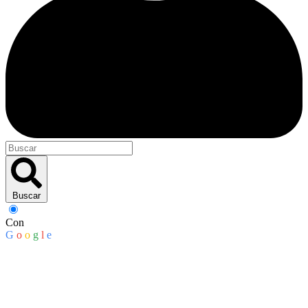
Buscar
Con
G
o
o
g
l
e