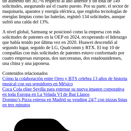
un aumento del 30,7% respecto al año anterior y un total de 149
solicitudes, asegurando así el cuarto puesto. Por su parte, el sector de
maquinaria, aparatos y energía eléctrica, que engloba tecnologías de
energías limpias como las baterías, registró 134 solicitudes, aunque
sufrió una caída del 13%.
A nivel global, Samsung se posicionó como la empresa con más
solicitudes de patentes en la OEP en 2024, recuperando el liderazgo
que había tenido por última vez en 2020. Huawei descendió al
segundo lugar, seguido de LG, Qualcomm y RTX. El top 10 de
compañías con más solicitudes de patentes estuvo conformado por
cuatro empresas europeas, dos surcoreanas, dos estadounidenses,
una china y una japonesa.
Contenidos relacionados
Cómo la colaboración entre Oreo y BTS celebra 13 años de historia
musical con sus seguidores en México
Coca Cola elige Sevilla para estrenar su nueva imagen corporativa
en toda Europa en La Velada VI de Ibai Llanos
Domino’s Pizza estrena en Madrid su vending 24/7 con pizzas listas
en tres minutos