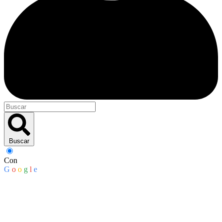
Buscar
Con
G
o
o
g
l
e