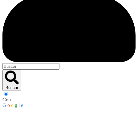
Buscar
Con
G
o
o
g
l
e