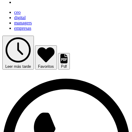
ceo
digital
managers
empresas
Leer más tarde
Favoritos
Pdf