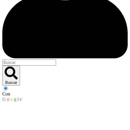
Buscar
Con
G
o
o
g
l
e