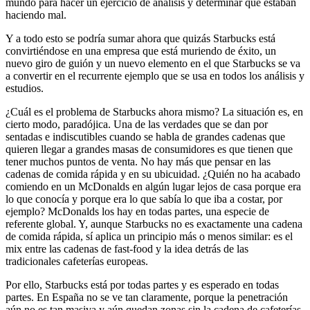
mundo para hacer un ejercicio de análisis y determinar qué estaban
haciendo mal.
Y a todo esto se podría sumar ahora que quizás Starbucks está
convirtiéndose en una empresa que está muriendo de éxito, un
nuevo giro de guión y un nuevo elemento en el que Starbucks se va
a convertir en el recurrente ejemplo que se usa en todos los análisis y
estudios.
¿Cuál es el problema de Starbucks ahora mismo? La situación es, en
cierto modo, paradójica. Una de las verdades que se dan por
sentadas e indiscutibles cuando se habla de grandes cadenas que
quieren llegar a grandes masas de consumidores es que tienen que
tener muchos puntos de venta. No hay más que pensar en las
cadenas de comida rápida y en su ubicuidad. ¿Quién no ha acabado
comiendo en un McDonalds en algún lugar lejos de casa porque era
lo que conocía y porque era lo que sabía lo que iba a costar, por
ejemplo? McDonalds los hay en todas partes, una especie de
referente global. Y, aunque Starbucks no es exactamente una cadena
de comida rápida, sí aplica un principio más o menos similar: es el
mix entre las cadenas de fast-food y la idea detrás de las
tradicionales cafeterías europeas.
Por ello, Starbucks está por todas partes y es esperado en todas
partes. En España no se ve tan claramente, porque la penetración
aún no es tan masiva y aún quedan zonas sin la cadena de cafeterías,