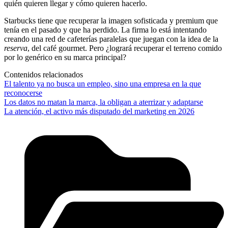
quién quieren llegar y cómo quieren hacerlo.
Starbucks tiene que recuperar la imagen sofisticada y premium que
tenía en el pasado y que ha perdido. La firma lo está intentando
creando una red de cafeterías paralelas que juegan con la idea de la
reserva
, del café gourmet. Pero ¿logrará recuperar el terreno comido
por lo genérico en su marca principal?
Contenidos relacionados
El talento ya no busca un empleo, sino una empresa en la que
reconocerse
Los datos no matan la marca, la obligan a aterrizar y adaptarse
La atención, el activo más disputado del marketing en 2026