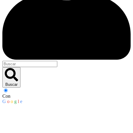
Buscar
Con
G
o
o
g
l
e