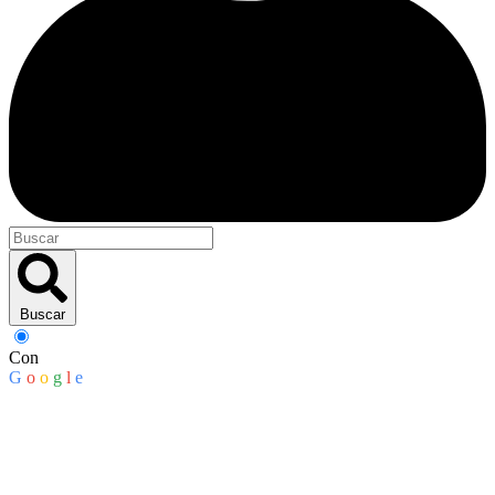
Buscar
Con
G
o
o
g
l
e