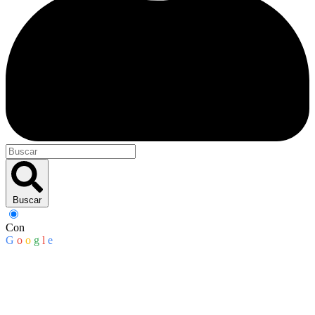
Buscar
Con
G
o
o
g
l
e