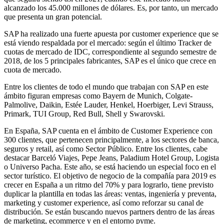
alcanzado los 45.000 millones de dólares. Es, por tanto, un mercado
que presenta un gran potencial.
SAP ha realizado una fuerte apuesta por customer experience que se
está viendo respaldada por el mercado: según el último Tracker de
cuotas de mercado de IDC, correspondiente al segundo semestre de
2018, de los 5 principales fabricantes, SAP es el único que crece en
cuota de mercado.
Entre los clientes de todo el mundo que trabajan con SAP en este
ámbito figuran empresas como Bayern de Munich, Colgate-
Palmolive, Daikin, Estée Lauder, Henkel, Hoerbiger, Levi Strauss,
Primark, TUI Group, Red Bull, Shell y Swarovski.
En España, SAP cuenta en el ámbito de Customer Experience con
300 clientes, que pertenecen principalmente, a los sectores de banca,
seguros y retail, así como Sector Público. Entre los clientes, cabe
destacar Barceló Viajes, Pepe Jeans, Paladium Hotel Group, Logista
o Universo Pacha. Este año, se está haciendo un especial foco en el
sector turístico. El objetivo de negocio de la compañía para 2019 es
crecer en España a un ritmo del 70% y para lograrlo, tiene previsto
duplicar la plantilla en todas las áreas: ventas, ingeniería y preventa,
marketing y customer experience, así como reforzar su canal de
distribución. Se están buscando nuevos partners dentro de las áreas
de marketing, ecommerce y en el entorno pyme.