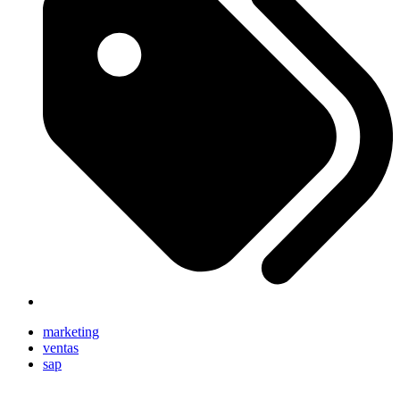
marketing
ventas
sap