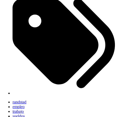
randstad
empleo
trabajo
sueldos