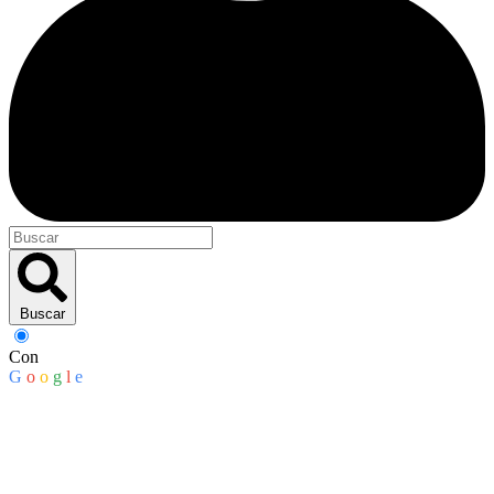
Buscar
Con
G
o
o
g
l
e