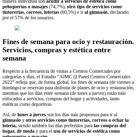
manera individual son
acudir a servicios de estética como
peluquerías o masajes
(74,7%),
otro tipo de servicios como
tintorerías, correos, loterías
(60,5%) e ir
al gimnasio
, declarado
por el 57% de los usuarios.
Fines de semana para ocio y restauración.
Servicios, compras y estética entre
semana
Respecto a la frecuencia de visitas a Centros Comerciales por
categorías y días, el Estudio “AIMC Q Panel Centros Comerciales
2022” refleja que, de forma global, los fines de semana (de viernes a
domingo) se reservan para disfrutar de planes de ocio y restauración,
mientras que los días entre semana (de lunes a jueves) están más
enfocados a servicios, compras del hogar y actividades, tanto
estéticas como deportivas.
Así, de
lunes a jueves
son los días más propensos para ir al
gimnasio
y
otros servicios como tintorerías, correos o echar la
lotería,
siendo
también los días preferidos para
las compras del
hogar, de moda
y para el
uso de servicios de
estética como
peluquerías o masajes.