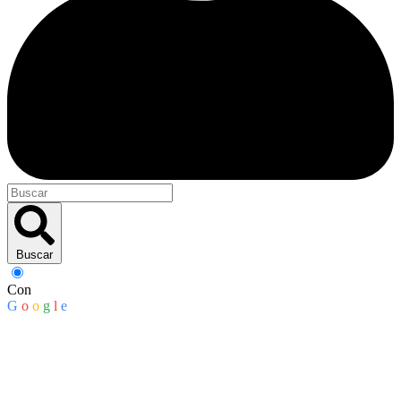
Buscar
Con
G
o
o
g
l
e