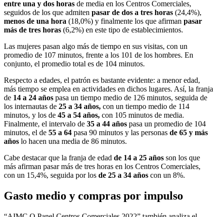
entre una y dos horas
de media en los Centros Comerciales,
seguidos de los que admiten
pasar de dos a tres horas
(24,4%),
menos de una hora
(18,0%) y finalmente los que afirman
pasar
más de tres horas
(6,2%) en este tipo de establecimientos.
Las mujeres pasan algo más de tiempo en sus visitas, con un
promedio de 107 minutos, frente a los 101 de los hombres. En
conjunto, el promedio total es de 104 minutos.
Respecto a edades, el patrón es bastante evidente: a menor edad,
más tiempo se emplea en actividades en dichos lugares. Así, la franja
de
14 a 24 años
pasa un tiempo medio de 126 minutos, seguida de
los internautas de
25 a 34 años,
con un tiempo medio de 114
minutos, y los de
45 a 54 años,
con 105 minutos de media.
Finalmente, el intervalo de
35 a 44 años
pasa un promedio de 104
minutos, el de
55 a 64
pasa 90 minutos y las personas
de 65 y más
años
lo hacen una media de 86 minutos.
Cabe destacar que la franja de edad
de 14 a 25 años
son los que
más afirman pasar más de tres horas en los Centros Comerciales,
con un 15,4%, seguida por los
de 25 a 34 años
con un 8%.
Gasto medio y compras por impulso
“AIMC Q Panel Centros Comerciales 2022” también analiza el