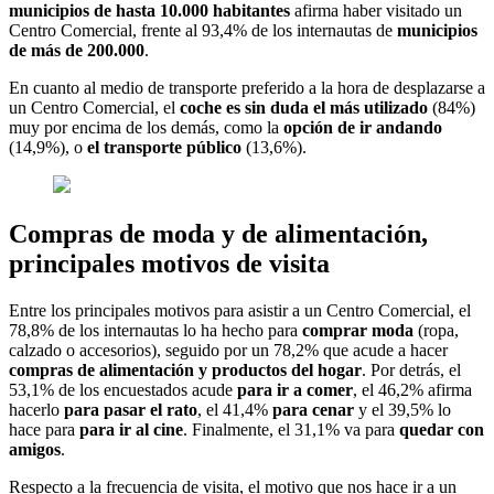
municipios de
hasta 10.000 habitantes
afirma haber visitado un
Centro Comercial, frente al 93,4% de los internautas de
municipios
de más de 200.000
.
En cuanto al medio de transporte preferido a la hora de desplazarse a
un Centro Comercial, el
coche es sin duda el más utilizado
(84%)
muy por encima de los demás, como la
opción de ir andando
(14,9%), o
el transporte público
(13,6%).
Compras de moda y de alimentación,
principales motivos de visita
Entre los principales motivos para asistir a un Centro Comercial, el
78,8% de los internautas lo ha hecho para
comprar moda
(ropa,
calzado o accesorios), seguido por un 78,2% que acude a hacer
compras de alimentación y productos del hogar
. Por detrás, el
53,1% de los encuestados acude
para ir a comer
, el 46,2% afirma
hacerlo
para pasar el rato
, el 41,4%
para cenar
y el 39,5% lo
hace para
para ir al cine
. Finalmente, el 31,1% va para
quedar con
amigos
.
Respecto a la frecuencia de visita, el motivo que nos hace ir a un