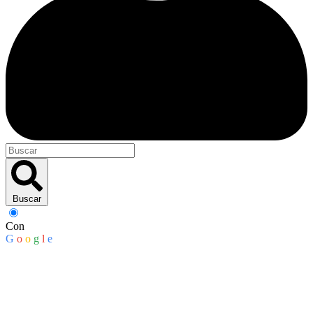
Buscar
Con
G
o
o
g
l
e