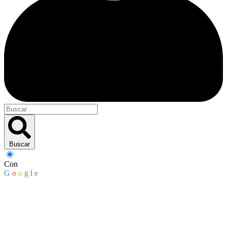
Buscar
Con
G
o
o
g
l
e