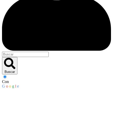
Buscar
Con
G
o
o
g
l
e