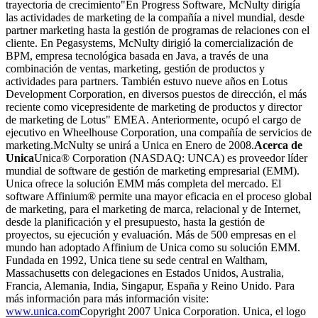
trayectoria de crecimiento"En Progress Software, McNulty dirigía
las actividades de marketing de la compañía a nivel mundial, desde
partner marketing hasta la gestión de programas de relaciones con el
cliente. En Pegasystems, McNulty dirigió la comercialización de
BPM, empresa tecnológica basada en Java, a través de una
combinación de ventas, marketing, gestión de productos y
actividades para partners. También estuvo nueve años en Lotus
Development Corporation, en diversos puestos de dirección, el más
reciente como vicepresidente de marketing de productos y director
de marketing de Lotus" EMEA. Anteriormente, ocupó el cargo de
ejecutivo en Wheelhouse Corporation, una compañía de servicios de
marketing.McNulty se unirá a Unica en Enero de 2008.
Acerca de
Unica
Unica® Corporation (NASDAQ: UNCA) es proveedor líder
mundial de software de gestión de marketing empresarial (EMM).
Unica ofrece la solución EMM más completa del mercado. El
software Affinium® permite una mayor eficacia en el proceso global
de marketing, para el marketing de marca, relacional y de Internet,
desde la planificación y el presupuesto, hasta la gestión de
proyectos, su ejecución y evaluación. Más de 500 empresas en el
mundo han adoptado Affinium de Unica como su solución EMM.
Fundada en 1992, Unica tiene su sede central en Waltham,
Massachusetts con delegaciones en Estados Unidos, Australia,
Francia, Alemania, India, Singapur, España y Reino Unido. Para
más información para más información visite:
www.unica.com
Copyright 2007 Unica Corporation. Unica, el logo