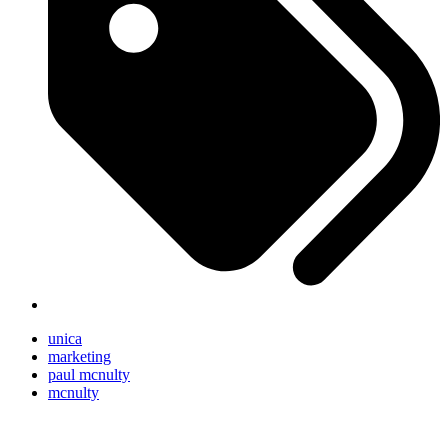
unica
marketing
paul mcnulty
mcnulty