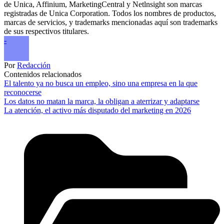
de Unica, Affinium, MarketingCentral y Netlnsight son marcas
registradas de Unica Corporation. Todos los nombres de productos,
marcas de servicios, y trademarks mencionadas aquí son trademarks
de sus respectivos titulares.
-
Por
Redacción
Contenidos relacionados
El talento ya no busca un empleo, sino una empresa en la que
reconocerse
Los datos no matan la marca, la obligan a aterrizar y adaptarse
La atención, el activo más disputado del marketing en 2026