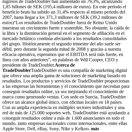
ingresos de TradeDoubler han aumentado un 79,3%, alcanzando
1,85 billones de SEK (195,4 millones de euros). En este periodo el
beneficio bruto ha subido un 31,4% respecto al mismo periodo del
2007, hasta llegar a los 371,3 millones de SEK (39,2 millones de
euros)“Los resultados de TradeDoubler fuera de Reino Unido
muestran un crecimiento fuerte y sostenible. No obstante, la caída de
la libra y la disminución general en el segmento de afiliación en el
mercado británico continúa afectando a los resultados consolidados
del grupo. Históricamente el segundo trimestre del año suele ser
débil, pero durante la segunda mitad de 2008 y gracias a nuestra
eficacia operativa, esperamos que el EBITDA será más fuerte, en
línea con años anteriores”, en palabras de Will Cooper, CEO y
presidente de TradeDoubler.
Acerca de
TradeDoubler
TradeDoubler es una compañía de marketing digital
que ofrece una amplia gama de soluciones de marketing basado en
resultados. Los productos y servicios de TradeDoubler proporcionan
a las empresas las herramientas y el conocimiento que necesitan para
conseguir resultados online, ya sea mejorando el conocimiento de
marca como generando ventas. Con sede en Suecia, TradeDoubler
ofrece un alcance global único, con oficinas locales en 18 países.
Con su amplia experiencia en múltiples sectores industriales y una
red de más de 125.000 soportes web, TradeDoubler está ayudando a
conseguir resultados online a más de 1.600 anunciantes en todo el
mundo, tanto empresas nacionales como internacionales, entre ellas
Apple Store, Dell, eBay, Sony, Nike y Kelkoo.
más