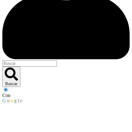
Buscar
Con
G
o
o
g
l
e