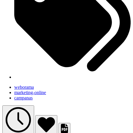
weborama
marketing-online
campanas