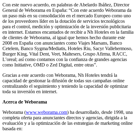
Con este nuevo acuerdo, en palabras de Abelardo Ibáñez, Director
General de Weborama en España: “Con este acuerdo Weborama da
un paso más en su consolidación en el mercado Europeo como uno
de los proveedores líder en la dotación de servicios tecnológicos
para el control, medición y optimización de la inversión publicitaria
en internet. Estamos encantados de recibir a Nh Hoteles en la familia
de clientes de Weborama, al igual que hemos hecho durante este
2008 en España con anunciantes como Viajes Marsans, Banco
Cetelem, Banco Sygma/Mediatis, Hoteles Riu, Sacyr Vallehermoso,
Burger King, Vital Dent, Veet, Maltesers, Grupo Afirma, RACC,
L’oreal; así como contamos con la confianza de grandes agencias
como Initiative, OMD o Zed Digital, entre otras”.
Gracias a este acuerdo con Weborama, Nh Hoteles tendrá la
capacidad de gestionar la difusión de todas sus campañas online
centralizando el seguimiento y teniendo la capacidad de optimizar
toda su inversión en internet.
Acerca de Weborama
Weborama (
www.weborama.com
) ha desarrollado, desde 1998, una
completa oferta para anunciantes directos y agencias, dirigida a la
evaluación y a la optimización de las estrategias de marketing online
basada en: