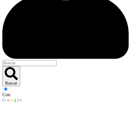
Buscar
Con
G
o
o
g
l
e