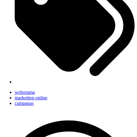
weborama
marketing-online
campanas