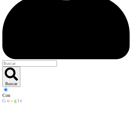
Buscar
Con
G
o
o
g
l
e