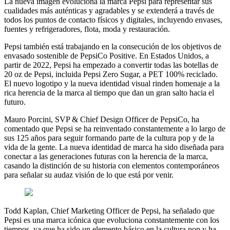
La nueva imagen evoluciona la marca Pepsi para representar sus
cualidades más auténticas y agradables y se extenderá a través de
todos los puntos de contacto físicos y digitales, incluyendo envases,
fuentes y refrigeradores, flota, moda y restauración.
Pepsi también está trabajando en la consecución de los objetivos de
envasado sostenible de PepsiCo Positive. En Estados Unidos, a
partir de 2022, Pepsi ha empezado a convertir todas las botellas de
20 oz de Pepsi, incluida Pepsi Zero Sugar, a PET 100% reciclado.
El nuevo logotipo y la nueva identidad visual rinden homenaje a la
rica herencia de la marca al tiempo que dan un gran salto hacia el
futuro.
Mauro Porcini, SVP & Chief Design Officer de PepsiCo, ha
comentado que Pepsi se ha reinventado constantemente a lo largo de
sus 125 años para seguir formando parte de la cultura pop y de la
vida de la gente. La nueva identidad de marca ha sido diseñada para
conectar a las generaciones futuras con la herencia de la marca,
casando la distinción de su historia con elementos contemporáneos
para señalar su audaz visión de lo que está por venir.
Todd Kaplan, Chief Marketing Officer de Pepsi, ha señalado que
Pepsi es una marca icónica que evoluciona constantemente con los
tiempos, ya que ha sido un elemento básico en la cultura pop y ha