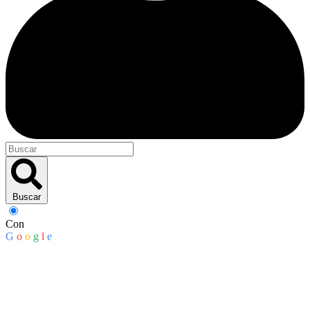
Buscar
Con
G
o
o
g
l
e